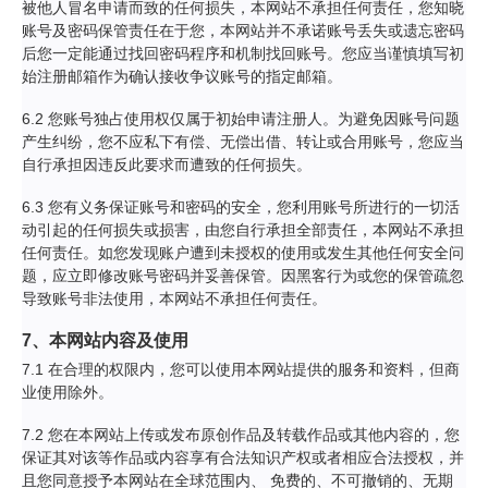
被他人冒名申请而致的任何损失，本网站不承担任何责任，您知晓
账号及密码保管责任在于您，本网站并不承诺账号丢失或遗忘密码
后您一定能通过找回密码程序和机制找回账号。您应当谨慎填写初
始注册邮箱作为确认接收争议账号的指定邮箱。
6.2 您账号独占使用权仅属于初始申请注册人。为避免因账号问题
产生纠纷，您不应私下有偿、无偿出借、转让或合用账号，您应当
自行承担因违反此要求而遭致的任何损失。
6.3 您有义务保证账号和密码的安全，您利用账号所进行的一切活
动引起的任何损失或损害，由您自行承担全部责任，本网站不承担
任何责任。如您发现账户遭到未授权的使用或发生其他任何安全问
题，应立即修改账号密码并妥善保管。因黑客行为或您的保管疏忽
导致账号非法使用，本网站不承担任何责任。
7、本网站内容及使用
7.1 在合理的权限内，您可以使用本网站提供的服务和资料，但商
业使用除外。
7.2 您在本网站上传或发布原创作品及转载作品或其他内容的，您
保证其对该等作品或内容享有合法知识产权或者相应合法授权，并
且您同意授予本网站在全球范围内、 免费的、不可撤销的、无期