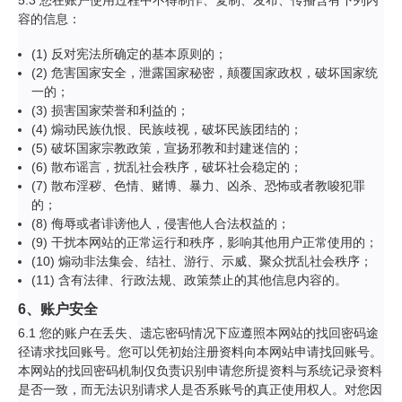
5.3 您在账户使用过程中不得制作、复制、发布、传播含有下列内
容的信息：
(1) 反对宪法所确定的基本原则的；
(2) 危害国家安全，泄露国家秘密，颠覆国家政权，破坏国家统
一的；
(3) 损害国家荣誉和利益的；
(4) 煽动民族仇恨、民族歧视，破坏民族团结的；
(5) 破坏国家宗教政策，宣扬邪教和封建迷信的；
(6) 散布谣言，扰乱社会秩序，破坏社会稳定的；
(7) 散布淫秽、色情、赌博、暴力、凶杀、恐怖或者教唆犯罪
的；
(8) 侮辱或者诽谤他人，侵害他人合法权益的；
(9) 干扰本网站的正常运行和秩序，影响其他用户正常使用的；
(10) 煽动非法集会、结社、游行、示威、聚众扰乱社会秩序；
(11) 含有法律、行政法规、政策禁止的其他信息内容的。
6、账户安全
6.1 您的账户在丢失、遗忘密码情况下应遵照本网站的找回密码途
径请求找回账号。您可以凭初始注册资料向本网站申请找回账号。
本网站的找回密码机制仅负责识别申请您所提资料与系统记录资料
是否一致，而无法识别请求人是否系账号的真正使用权人。对您因