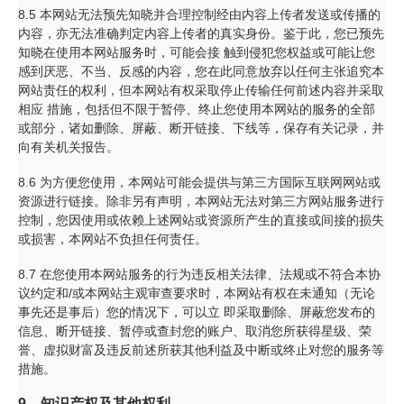
8.5 本网站无法预先知晓并合理控制经由内容上传者发送或传播的
内容，亦无法准确判定内容上传者的真实身份。鉴于此，您已预先
知晓在使用本网站服务时，可能会接 触到侵犯您权益或可能让您
感到厌恶、不当、反感的内容，您在此同意放弃以任何主张追究本
网站责任的权利，但本网站有权采取停止传输任何前述内容并采取
相应 措施，包括但不限于暂停、终止您使用本网站的服务的全部
或部分，诸如删除、屏蔽、断开链接、下线等，保存有关记录，并
向有关机关报告。
8.6 为方便您使用，本网站可能会提供与第三方国际互联网网站或
资源进行链接。除非另有声明，本网站无法对第三方网站服务进行
控制，您因使用或依赖上述网站或资源所产生的直接或间接的损失
或损害，本网站不负担任何责任。
8.7 在您使用本网站服务的行为违反相关法律、法规或不符合本协
议约定和/或本网站主观审查要求时，本网站有权在未通知（无论
事先还是事后）您的情况下，可以立 即采取删除、屏蔽您发布的
信息、断开链接、暂停或查封您的账户、取消您所获得星级、荣
誉、虚拟财富及违反前述所获其他利益及中断或终止对您的服务等
措施。
9、知识产权及其他权利