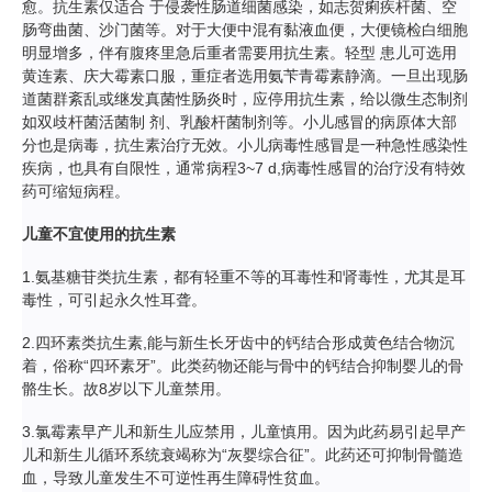
愈。抗生素仅适合 于侵袭性肠道细菌感染，如志贺痢疾杆菌、空
肠弯曲菌、沙门菌等。对于大便中混有黏液血便，大便镜检白细胞
明显增多，伴有腹疼里急后重者需要用抗生素。轻型 患儿可选用
黄连素、庆大霉素口服，重症者选用氨苄青霉素静滴。一旦出现肠
道菌群紊乱或继发真菌性肠炎时，应停用抗生素，给以微生态制剂
如双歧杆菌活菌制 剂、乳酸杆菌制剂等。小儿感冒的病原体大部
分也是病毒，抗生素治疗无效。小儿病毒性感冒是一种急性感染性
疾病，也具有自限性，通常病程3~7 d,病毒性感冒的治疗没有特效
药可缩短病程。
儿童不宜使用的抗生素
1.氨基糖苷类抗生素，都有轻重不等的耳毒性和肾毒性，尤其是耳
毒性，可引起永久性耳聋。
2.四环素类抗生素,能与新生长牙齿中的钙结合形成黄色结合物沉
着，俗称“四环素牙”。此类药物还能与骨中的钙结合抑制婴儿的骨
骼生长。故8岁以下儿童禁用。
3.氯霉素早产儿和新生儿应禁用，儿童慎用。因为此药易引起早产
儿和新生儿循环系统衰竭称为“灰婴综合征”。此药还可抑制骨髓造
血，导致儿童发生不可逆性再生障碍性贫血。