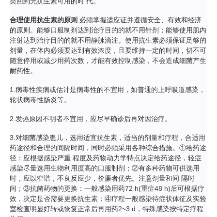
类回到无抗生素可用的时 代。
合理使用抗生素的原则
必须掌握适应证并遵循安全、有效和经济
的原则。能够口服制剂达到治疗目的的就不用针剂；能够使用肌内
注射达到治疗目的的就不用静脉滴注。使用抗生素必须保证足够的
剂量，在体内必须要达到有效浓度，且要维持一定的时间，切不可
随意停用或减少用药次数，才能有效控制感染，不会造成细菌产生
耐药性。
1.病毒性疾病或估计是病毒性的不宜用，如普通的上呼吸道感染，
轮状病毒性肠炎等。
2.发热原因不明者不宜用，应尽早确诊后再对因治疗。
3.对细菌感染患儿，选用适宜抗生素，适当的剂量和疗程，合适用
药途径和合理的间隔时间，同时必须采用各种综合措施。①给药途
径：应根据感染严重 程度及药物动力学特点决定给药途径，轻症
感染尽量选用生物利用度高的口服制剂；②有多种药物可供选用
时，应以窄谱，不良反应少，价廉者优先。注意剂量和间 隔时
间；③抗菌药物的更换：一般感染用药72 h(重症48 h)后可根据疗
效，决定是否需要更换抗生素；④疗程一般感染待症状体征及实验
室检查明显好转或恢复正常后再用药2~3 d，特殊感染按特定疗程