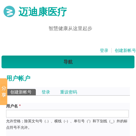
迈迪康医疗
智慧健康从这里起步
登录
创建新帐号
导航
用户帐户
主标签
创建新帐号
（活动标签）
登录
重设密码
用户名
*
允许空格；除英文句号（.）、横线（-）、单引号（'）和下划线（_）外的标
点符号不允许。