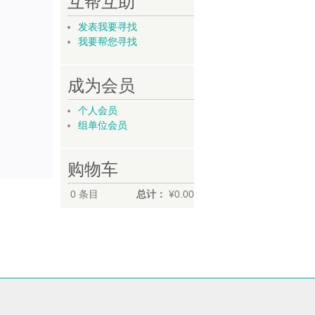
互帮互助
发表我要寻找
我要帮您寻找
成为会员
个人会员
组单位会员
购物车
0
条目
总计：
¥0.00