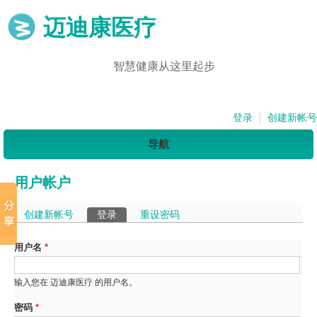
迈迪康医疗
智慧健康从这里起步
登录
创建新帐号
导航
用户帐户
主标签
创建新帐号
登录
（活动标签）
重设密码
用户名
*
输入您在 迈迪康医疗 的用户名。
密码
*